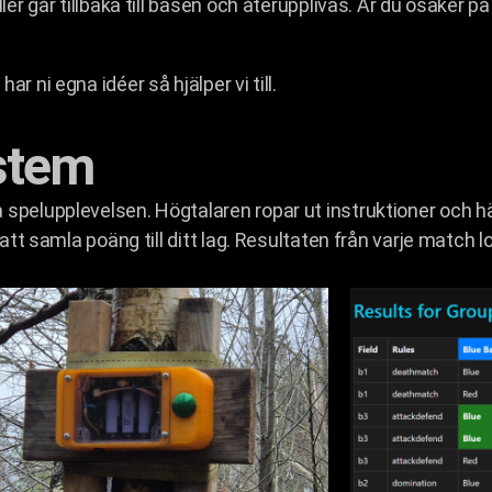
ler går tillbaka till basen och återupplivas. Är du osäker p
r ni egna idéer så hjälper vi till.
ystem
 spelupplevelsen. Högtalaren ropar ut instruktioner och 
 att samla poäng till ditt lag. Resultaten från varje match 