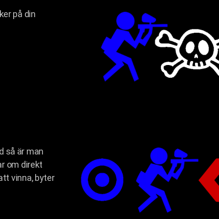
cker på din
ad så är man
r om direkt
 att vinna, byter