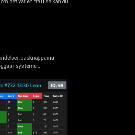
å om det var en träff så kan du
händelser, basknapparna
loggas i systemet.