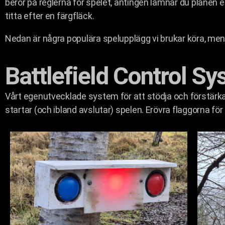
beror på reglerna för spelet, antingen lämnar du planen el
titta efter en färgfläck.
Nedan är några populära spelupplägg vi brukar köra, men ha
Battlefield Control S
Vårt egenutvecklade system för att stödja och förstärka
startar (och ibland avslutar) spelen. Erövra flaggorna för