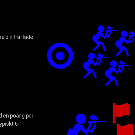
e blir träffade
rd en poäng per
typiskt 6